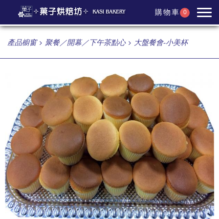
購物車
0
產品櫥窗
聚餐／開幕／下午茶點心
大盤餐會-小美杯