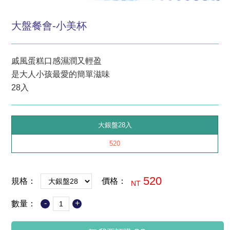
大盤餐會-小美杯
戚風蛋糕口感濕潤又輕盈
是大人小孩最愛的簡單滋味
28入
大銀盤28入
520
520
規格：
價格：
NT
-
+
數量：