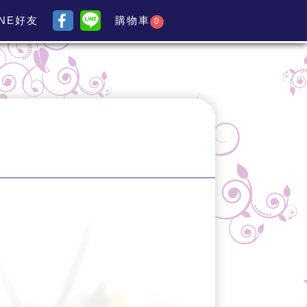
INE好友
購物車
0