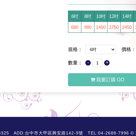
6吋
8吋
10吋
12吋
14吋
680
980
1450
1750
2450
規格：
價格：
-
+
數量：
我要訂購 GO
D:台中市大甲區興安路142-9號 TEL:04-2688-7996 © 2018 A