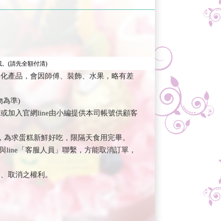
。(請先全額付清)
準化產品，會因師傅、裝飾、水果，略有差
為準)
加入官網line由小編提供本司帳號供顧客
，為求蛋糕新鮮好吃，限隔天食用完畢。
與line「客服人員」聯繫，方能取消訂單，
改、取消之權利。