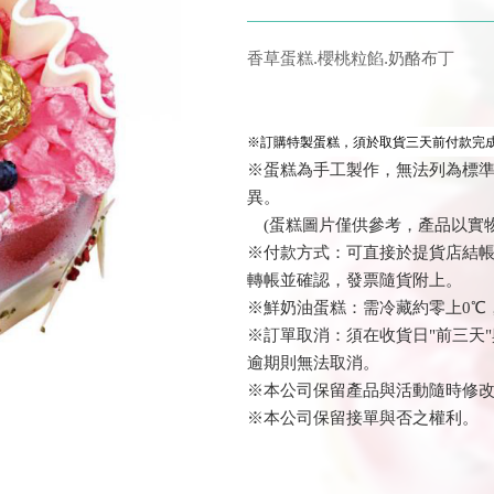
香草蛋糕.櫻桃粒餡.奶酪布丁
※訂購特製蛋糕，須於取貨三天前付款完成
※蛋糕為手工製作，無法列為標
異。
(蛋糕圖片僅供參考，產品以實物
※付款方式：可直接於提貨店結帳或
轉帳並確認
，發票隨貨附上
。
※鮮奶油蛋糕：需冷藏約零上0℃
※訂單取消：須在收貨日"前三天"
逾期則無法取消。
※本公司保留產品與活動隨時修
※本公司保留接單與否之權利。