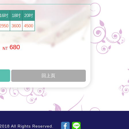
16吋
18吋
20吋
2950
3600
4500
680
NT
回上頁
ll Rights Reserved.