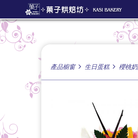
產品櫥窗
生日蛋糕
櫻桃奶