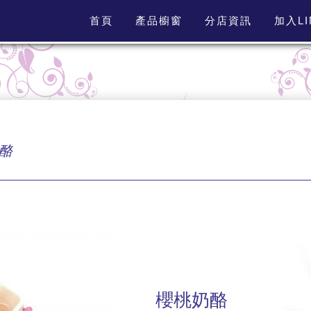
首頁
產品櫥窗
分店資訊
加入L
酪
櫻桃奶酪