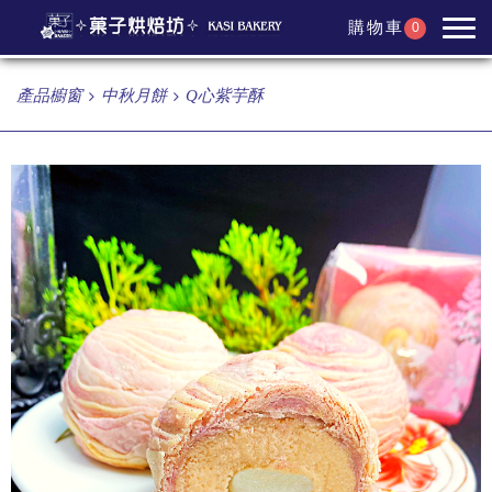
購物車
0
產品櫥窗
中秋月餅
Q心紫芋酥