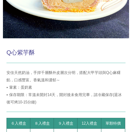
Q心紫芋酥
安佳天然奶油，手捍千層酥外皮層次分明，搭配大甲芋頭與Q心麻糬
餡，口感豐富。香氣溫和濃郁～
• 葷素：蛋奶素
• 保存期限：常溫未開封14天，開封後未食用完畢，請冷藏保存(退冰
後可烤10-15分鐘)
６入禮盒
８入禮盒
９入禮盒
12入禮盒
單顆特價