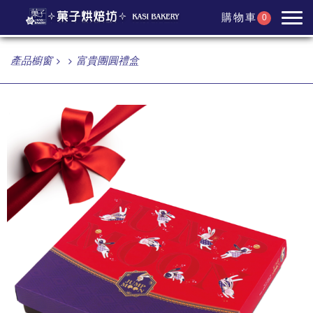
購物車
0
產品櫥窗
富貴團圓禮盒