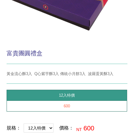
富貴團圓禮盒
黃金流心酥3入 Q心紫芋酥3入 傳統小月餅3入 波羅蛋黃酥3入
12入特價
600
600
規格：
價格：
NT