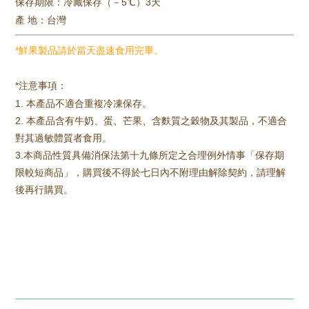
保存期限：冷藏保存（－5℃）3天
產 地：台灣
*
鮮果製品請於當天盡速食用完畢。
*注意事項：
1.
本產品不適合重複冷凍保存。
2. 本產品含有牛奶、蛋、芒果、含麩質之穀物及其製品，不適合
對其過敏體質者食用。
3.本商品性質具備消保法第十九條所定之合理例外情事「保存期
限較短商品」，購買後不得於七日內不附理由解除契約，請理解
後再行購買。