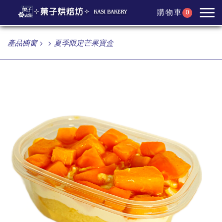
購物車
0
產品櫥窗
夏季限定芒果寶盒