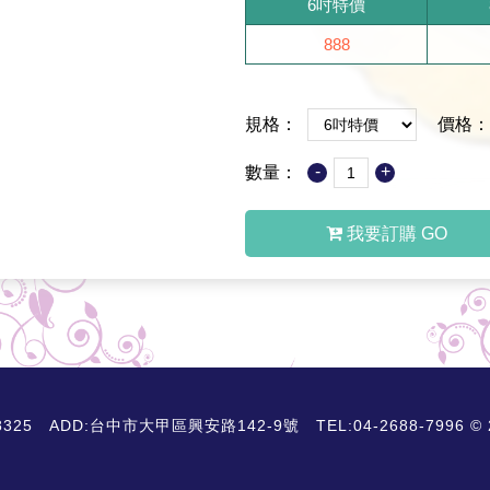
6吋特價
888
規格：
價格：
-
+
數量：
我要訂購 GO
D:台中市大甲區興安路142-9號 TEL:04-2688-7996 © 2018 A