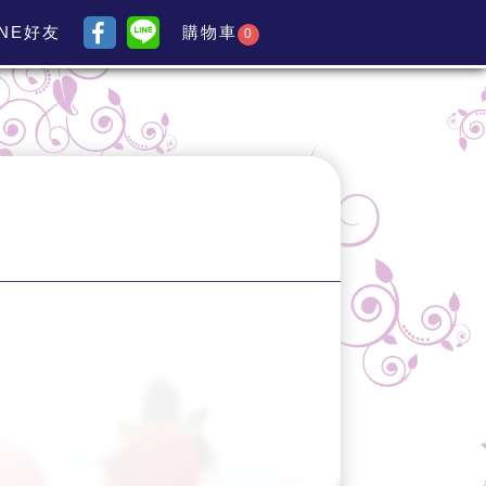
INE好友
購物車
0