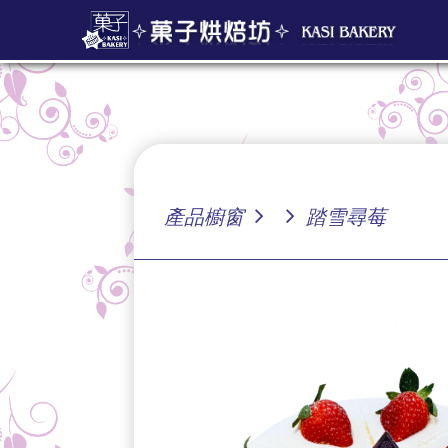
產品櫥窗
踏雪尋莓