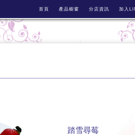
首頁
產品櫥窗
分店資訊
加入L
踏雪尋莓