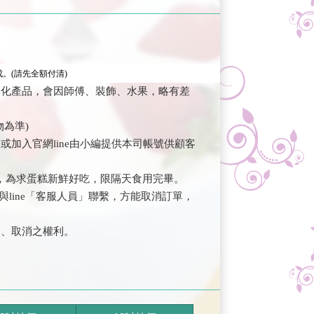
。(請先全額付清)
準化產品，會因師傅、裝飾、水果，略有差
為準)
加入官網line由小編提供本司帳號供顧客
，為求蛋糕新鮮好吃，限隔天食用完畢。
與line「客服人員」聯繫，方能取消訂單，
改、取消之權利。