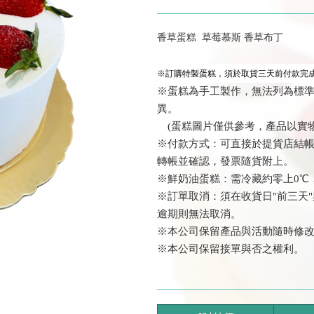
香草蛋糕
草莓慕斯 香草布丁
※訂購特製蛋糕，須於取貨三天前付款完成
※蛋糕為手工製作，無法列為標
異。
(蛋糕圖片僅供參考，產品以實物
※付款方式：可直接於提貨店結帳或
轉帳並確認
，發票隨貨附上
。
※鮮奶油蛋糕：需冷藏約零上0℃
※訂單取消：須在收貨日"前三天"
逾期則無法取消。
※本公司保留產品與活動隨時修
※本公司保留接單與否之權利。