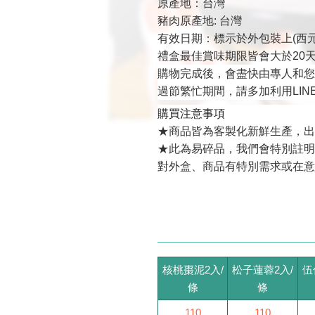
原產地：台灣
豬肉原產地: 台灣
有效日期：標示於外包裝上(西元
禮盒最佳賞味期限皆會大於20
購物完成後，會盡快由專人和您
過節繁忙期間，請多加利用LI
購買注意事項
★商品皆為客製化新鮮生產，出
★此為易碎品，我們會特別註明
對外盒、商品有特別需求或在意
核桃棗泥2入/
松子蓮蓉2入/
伍
條
條
110
110