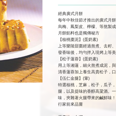
經典廣式月餅
每年中秋佳節才推出的廣式月餅
烏梅、鳳梨皮、檸檬、等熬製成
月餅餡料也是獨傳秘方
【核桃棗泥】(蛋奶素)
上等樂陵甜棗經過熬煮、去籽、
發香味後，均勻拌入現烤上等美
【松子蓮蓉】(蛋奶素)
用上等湘蓮，細火熬煮成泥，與
清香蓮蓉加上養生高貴松子，口
【伍仁金腿】(葷)
特選核桃，芝麻，松子，瓜子，
腿，以及提味的香醇高粱酒。一
味，夾雜著火腿帶來的鹹鮮味！
行家前來品嘗