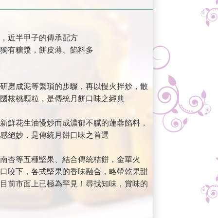
，近半甲子的傳承配方
獨有糖漿，餅皮薄、餡料多
研磨成泥等繁瑣的步驟，再以慢火拌炒，散
國核桃顆粒，是傳統月餅口味之經典
新鮮花生油慢炒而成濃郁不膩的蓮蓉餡料，
感絕妙，是傳統月餅口味之首選
南杏等五種堅果、結合傳統桔餅，金華火
口咬下，各式堅果的香味融合，略帶乾果甜
目前市面上已極為罕見！尋找知味，賞味的