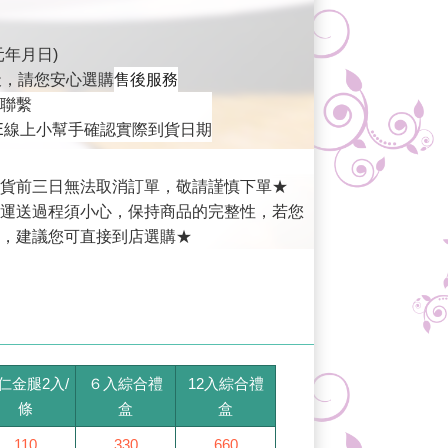
年月日)
天，請您安心選購
售後服務
聯繫
NE線上小幫手確認實際到貨日期
貨前三日無法取消訂單，敬請謹慎下單★
運送過程須小心，保持商品的完整性，若您
，建議您可直接到店選購★
仁金腿2入/
６入綜合禮
12入綜合禮
條
盒
盒
110
330
660