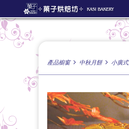
產品櫥窗
中秋月餅
小廣式