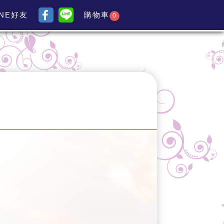
INE好友
購物車
0