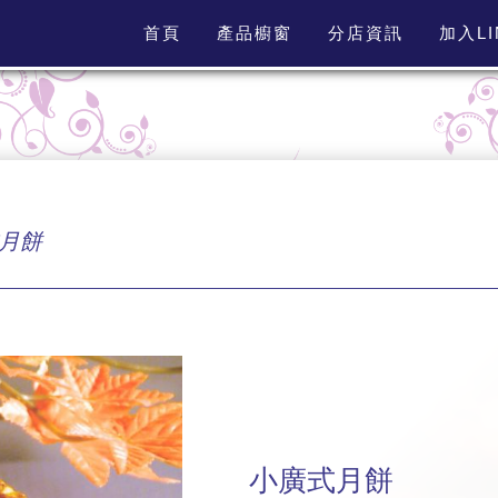
首頁
產品櫥窗
分店資訊
加入L
月餅
小廣式月餅