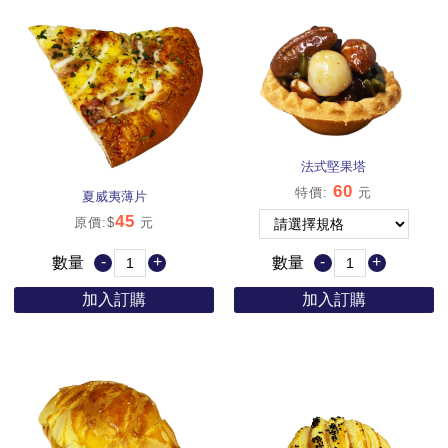
法式堅果塔
60
特價
:
元
夏威夷薄片
45
原價:$
元
-
+
-
+
數量
數量
加入訂購
加入訂購