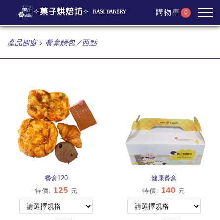
購物車
0
產品櫥窗
餐盒麵包／西點
餐盒120
健康餐盒
125
140
特價
:
元
特價
:
元