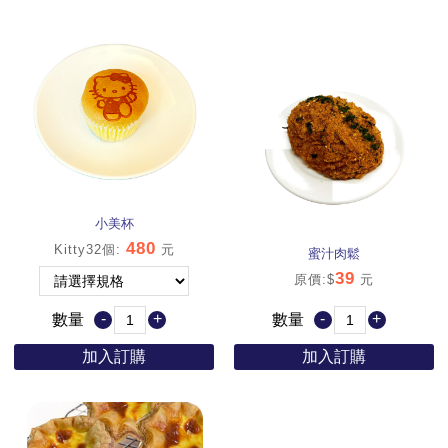
小美杯
480
Kitty32個
:
元
蜜汁肉鬆
39
原價:$
元
-
+
-
+
數量
數量
加入訂購
加入訂購