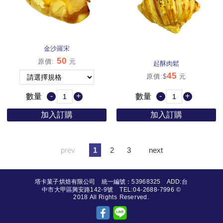
金沙羅宋
50
原價
:
元
起酥肉鬆
45
原價:$
元
-
+
-
+
數量
數量
加入訂購
加入訂購
prev
1
2
3
next
塔卡菓子烘焙有限公司 統一編號：53968325 ADD:台
中市大甲區興安路142-9號 TEL:04-2688-7996 ©
2018 All Rights Reserved.