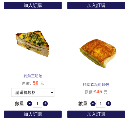
加入訂購
加入訂購
鮪魚三明治
50
原價
:
元
帕瑪森起司麵包
45
原價:$
元
-
+
-
+
數量
數量
加入訂購
加入訂購