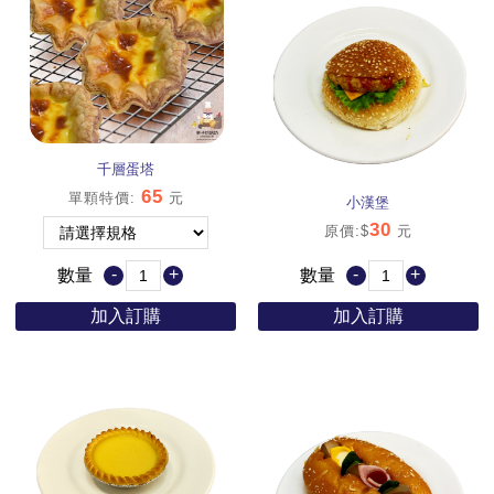
千層蛋塔
65
單顆特價
:
元
小漢堡
30
原價:$
元
-
+
-
+
數量
數量
加入訂購
加入訂購