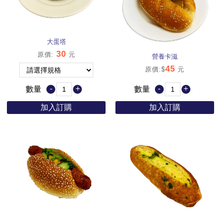
大蛋塔
30
原價
:
元
營養卡滋
45
原價:$
元
-
+
-
+
數量
數量
加入訂購
加入訂購