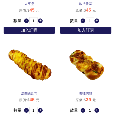
大亨堡
軟法香蒜
45
45
原價:$
元
原價:$
元
-
+
-
+
數量
數量
加入訂購
加入訂購
法蘭克起司
咖哩肉鬆
45
39
原價:$
元
原價:$
元
-
+
-
+
數量
數量