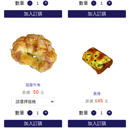
-
+
-
+
數量
數量
加入訂購
加入訂購
菠蘿牛角
50
原價
:
元
蔥捲
45
原價:$
元
-
+
-
+
數量
數量
加入訂購
加入訂購