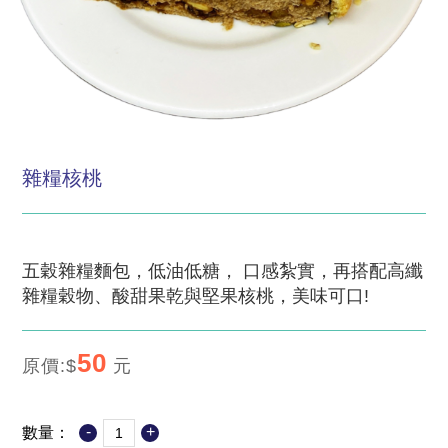
雜糧核桃
五穀雜糧麵包，低油低糖， 口感紮實，再搭配高纖
雜糧穀物、酸甜果乾與堅果核桃，美味可口!
50
原價:$
元
-
+
數量：