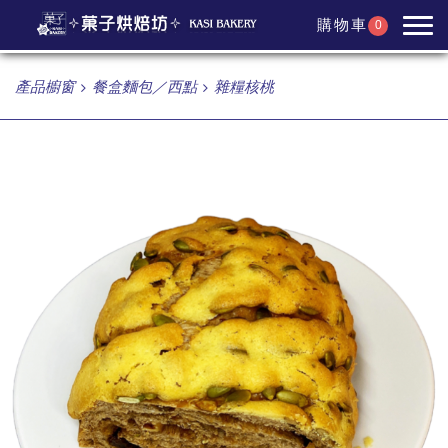
購物車
0
產品櫥窗
餐盒麵包／西點
雜糧核桃