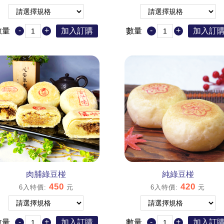
-
+
-
+
數量
加入訂購
數量
加入訂
肉脯綠豆椪
純綠豆椪
450
420
6入特價
:
元
6入特價
:
元
-
+
-
+
數量
加入訂購
數量
加入訂