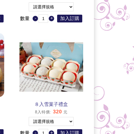
-
+
購
數量
加入訂購
８入雪菓子禮盒
320
8入特價
:
元
-
+
購
數量
加入訂購