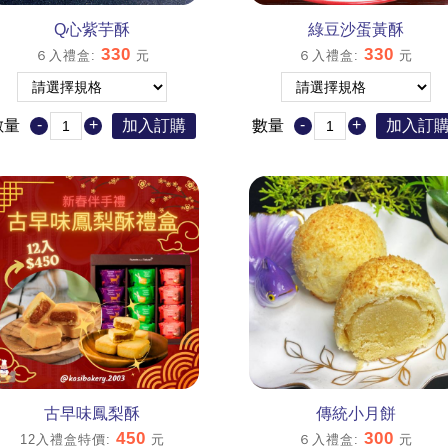
Q心紫芋酥
綠豆沙蛋黃酥
330
330
６入禮盒
:
元
６入禮盒
:
元
-
+
-
+
數量
加入訂購
數量
加入訂
古早味鳳梨酥
傳統小月餅
450
300
12入禮盒特價
:
元
６入禮盒
:
元