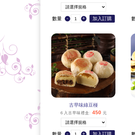
-
+
數量
加入訂購
古早味綠豆椪
450
６入古早味禮盒
:
元
-
+
數量
加入訂購