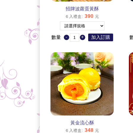
招牌波蘿蛋黃酥
390
６入禮盒
:
元
-
+
數量
加入訂購
黃金流心酥
348
６入禮盒
:
元