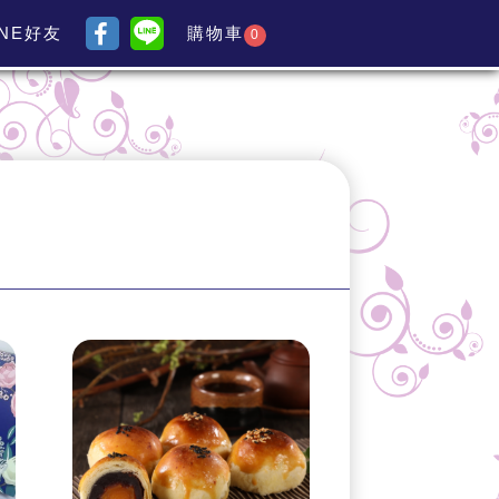
INE好友
購物車
0