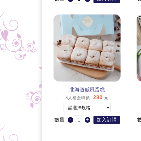
北海道戚風蛋糕
280
8入禮盒特價
:
元
-
+
數量
加入訂購