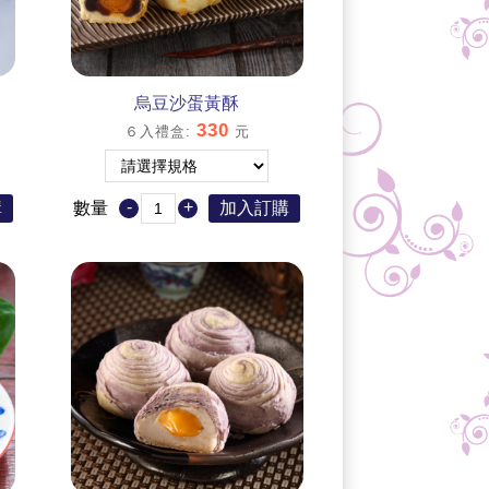
烏豆沙蛋黃酥
330
６入禮盒
:
元
-
+
購
數量
加入訂購