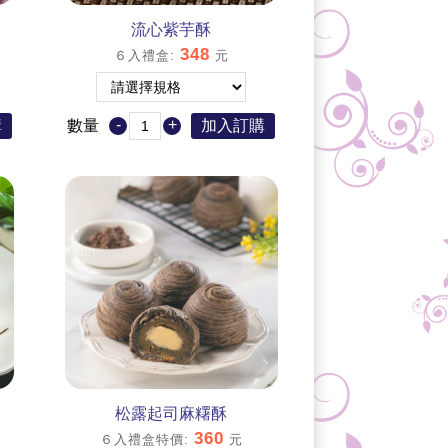
流心紫芋酥
348
６入禮盒
:
元
-
+
購
數量
加入訂購
松露起司麻糬酥
360
６入禮盒特價
:
元