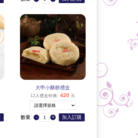
大甲小酥餅禮盒
420
12入禮盒特價
:
元
-
+
購
數量
加入訂購