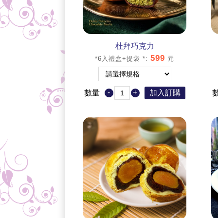
杜拜巧克力
599
*6入禮盒+提袋 *
:
元
-
+
數量
加入訂購