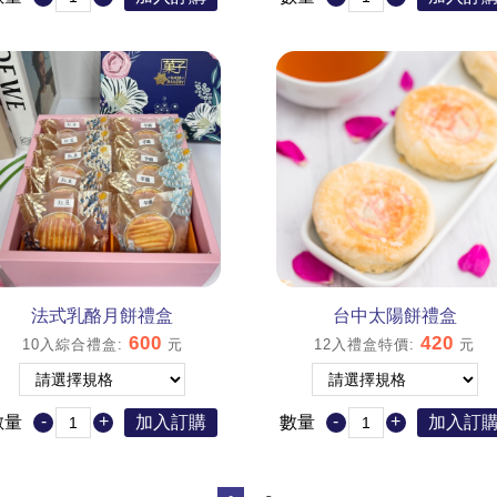
法式乳酪月餅禮盒
台中太陽餅禮盒
600
420
10入綜合禮盒
:
元
12入禮盒特價
:
元
-
+
-
+
數量
加入訂購
數量
加入訂