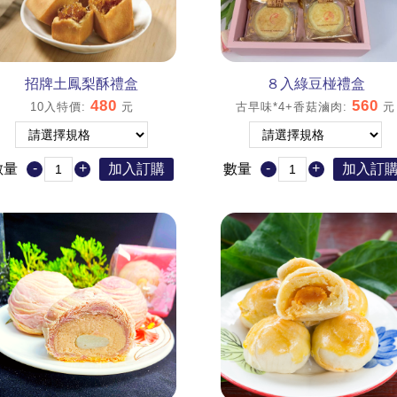
招牌土鳳梨酥禮盒
８入綠豆椪禮盒
480
560
10入特價
:
元
古早味*4+香菇滷肉
:
元
-
+
-
+
數量
加入訂購
數量
加入訂