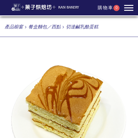
購物車
0
產品櫥窗
餐盒麵包／西點
切達鹹乳酪蛋糕