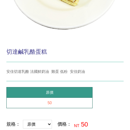
切達鹹乳酪蛋糕
安佳切達乳酪 法國鮮奶油 雞蛋 低粉 安佳奶油
原價
50
50
規格：
價格：
NT