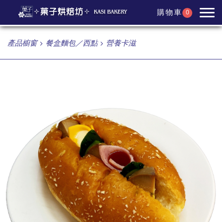
購物車
0
產品櫥窗
餐盒麵包／西點
營養卡滋