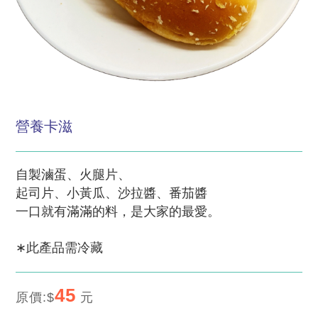
營養卡滋
自製滷蛋、火腿片、
起司片、小黃瓜、沙拉醬、番茄醬
一口就有滿滿的料，是大家的最愛。
∗
此產品
需冷藏
45
原價:$
元