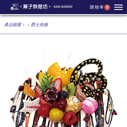
購物車
0
產品櫥窗
爵士焦糖