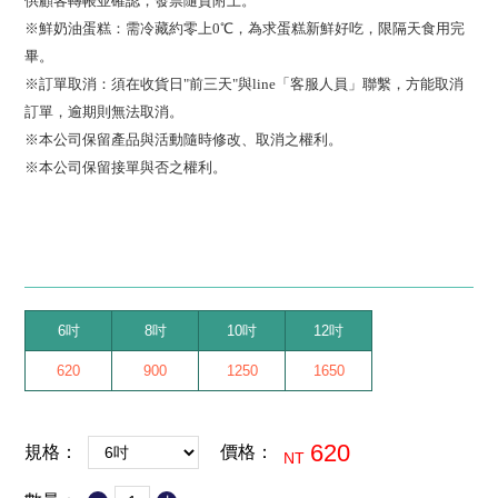
供顧客轉帳並確認
，發票隨貨附上
。
※鮮奶油蛋糕：需冷藏約零上0℃，為求蛋糕新鮮好吃，限隔天食用完
畢。
※訂單取消：須在收貨日"前三天"與line「客服人員」聯繫，方能取消
訂單，逾期則無法取消。
※本公司保留產品與活動隨時修改、取消之權利。
※本公司保留接單與否之權利。
6吋
8吋
10吋
12吋
620
900
1250
1650
620
規格：
價格：
NT