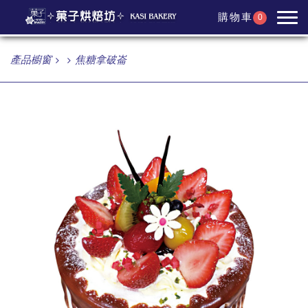
購物車
0
產品櫥窗
焦糖拿破崙