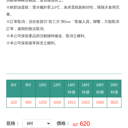
供顧客轉帳並確認
，發票隨貨附上
。
※鮮奶油蛋糕：需冷藏約零上0℃，為求蛋糕新鮮好吃，限隔天食用完
畢。
※訂單取消：須在收貨日"前三天"與line「客服人員」聯繫，方能取消
訂單，逾期則無法取消。
※本公司保留產品與活動隨時修改、取消之權利。
※本公司保留接單與否之權利。
6吋
8吋
10吋
12吋
14吋
16吋
18吋
20吋
特價
特價
特價
特價
620
900
1250
1650
1913
2423
3060
3825
620
規格：
價格：
NT