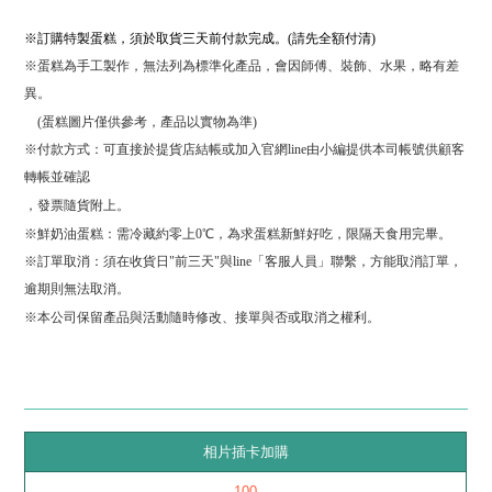
※訂購特製蛋糕，須於取貨三天前付款完成。(請先全額付清)
※蛋糕為手工製作，無法列為標準化產品，會因師傅、裝飾、水果，略有差
異。
(蛋糕圖片僅供參考，產品以實物為準)
※付款方式：可直接於提貨店結帳或加入官網line由小編提供本司帳號供顧客
轉帳並確認
，發票隨貨附上
。
※鮮奶油蛋糕：需冷藏約零上0℃，為求蛋糕新鮮好吃，限隔天食用完畢。
※訂單取消：須在收貨日"前三天"與line「客服人員」聯繫，方能取消訂單，
逾期則無法取消。
※本公司保留產品與活動隨時修改、
接單與否或
取消之權利。
相片插卡加購
100