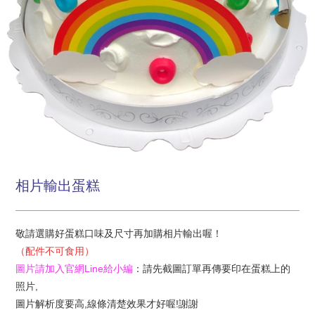
相片輸出蛋糕
敬請選購好蛋糕口味及尺寸再加購相片輸出喔！
（配件不可食用）
圖片請加入官網Line給小編
：請先截圖訂單再傳要印在蛋糕上的
照片,
圖片解析度要高,線條清楚效果才好喔!謝謝