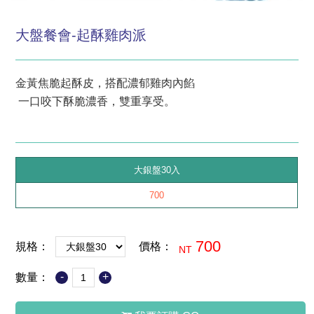
大盤餐會-起酥雞肉派
金黃焦脆起酥皮，搭配濃郁雞肉內餡
一口咬下酥脆濃香，雙重享受。
大銀盤30入
700
700
規格：
價格：
NT
-
+
數量：