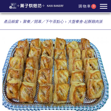
購物車
0
產品櫥窗
聚餐／開幕／下午茶點心
大盤餐會-起酥雞肉派