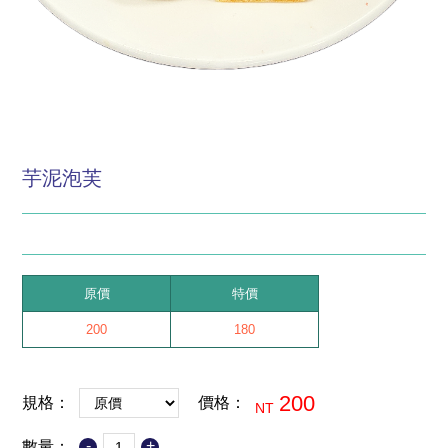
芋泥泡芙
原價
特價
200
180
200
規格：
價格：
NT
-
+
數量：