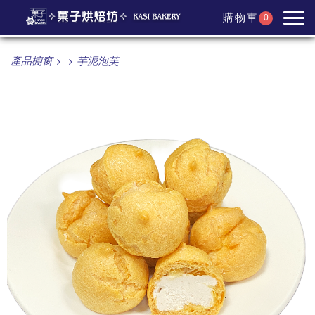
購物車
0
產品櫥窗
芋泥泡芙