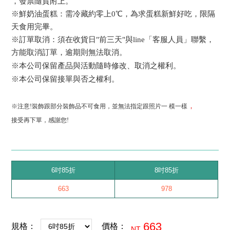
，發票隨貨附上
。
※鮮奶油蛋糕：需冷藏約零上0℃，為求蛋糕新鮮好吃，限隔
天食用完畢。
※訂單取消：須在收貨日"前三天"與line「客服人員」聯繫，
方能取消訂單，逾期則無法取消。
※本公司保留產品與活動隨時修改、取消之權利。
※本公司保留接單與否之權利。
，
※注意!裝飾跟部分裝飾品不可食用，並無法指定跟照片一 模一樣
接受再下單，感謝您!
6吋85折
8吋85折
663
978
663
規格：
價格：
NT