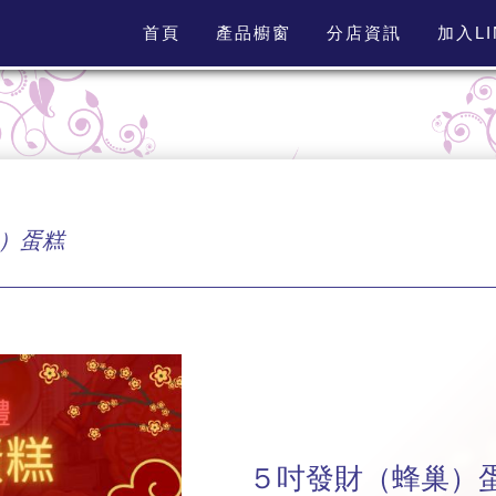
首頁
產品櫥窗
分店資訊
加入L
）蛋糕
５吋發財（蜂巢）