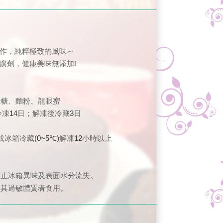
』
製作，純粹極致的風味～
腐劑，健康美味無添加!
砂糖、麵粉、龍眼蜜
冷凍
14
日；解凍後冷藏
3
日
或冰箱冷藏
(0~5℃)
解凍
12
小時以上
。
防止冰箱異味及表面水分流失。
合其過敏體質者食用。