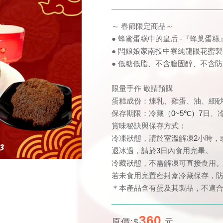
～ 春節限定商品～
● 蜂蜜蛋糕中的皇后 -『蜂巢蛋糕
● 闆娘娘家南投中寮純龍眼花蜜
● 低糖低脂、不含膽固醇、不含防
限量手作 敬請預購
蛋糕成份：煉乳、雞蛋、油、細
保存期限：冷藏（
0~5℃）7
日、
賞味秘訣與保存方式：
冷凍狀態，請於室溫解凍
2
小時，
退冰過，請於
3
日內食用完畢。
冷藏狀態，不需解凍可直接食用
若未食用完置密封盒冷藏保存，
＊本產品含有蛋及其製品，不適
360
原價:$
元