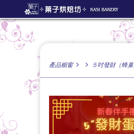
產品櫥窗
５吋發財（蜂巢